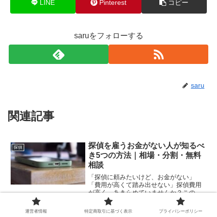
LINE
Pinterest
コピー
saruをフォローする
saru
関連記事
探偵を雇うお金がない人が知るべ
探偵
き5つの方法｜相場・分割・無料
相談
「探偵に頼みたいけど、お金がない」
「費用が高くて踏み出せない」探偵費用
が高く、あきらめていませんか？この記
事では、お金がない方でも依頼できる方
法として費用の不安を少しでも軽くする
運営者情報
特定商取引に基づく表示
プライバシーポリシー
ための情報をまとめました。「お金がな